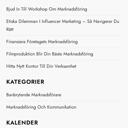
g
Bjud In Till Workshop Om Marknadsföring
g
Etiska Dilemman I Influencer Marketing – Så Navigerar Du
Rätt
s
Finansiera Företagets Marknadsföring
n
Filmproduktion Blir Din Bästa Marknadsföring
a
Hitta Nytt Kontor Till Din Verksamhet
v
KATEGORIER
i
Banbrytande Marknadsförare
g
Marknadsföring Och Kommunikation
e
KALENDER