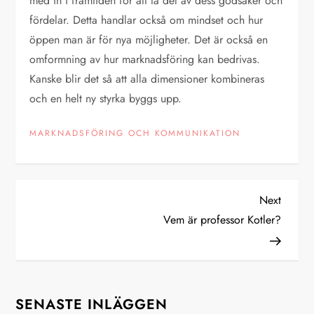
med in i framtiden för att ta del av dess godsaker och
fördelar. Detta handlar också om mindset och hur
öppen man är för nya möjligheter. Det är också en
omformning av hur marknadsföring kan bedrivas.
Kanske blir det så att alla dimensioner kombineras
och en helt ny styrka byggs upp.
MARKNADSFÖRING OCH KOMMUNIKATION
I
Next
Next
Post
Vem är professor Kotler?
n
l
ä
SENASTE INLÄGGEN