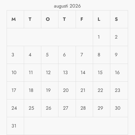
r
augusti 2026
i
M
T
O
T
F
L
S
n
1
2
g
3
4
5
6
7
8
9
10
11
12
13
14
15
16
17
18
19
20
21
22
23
24
25
26
27
28
29
30
31