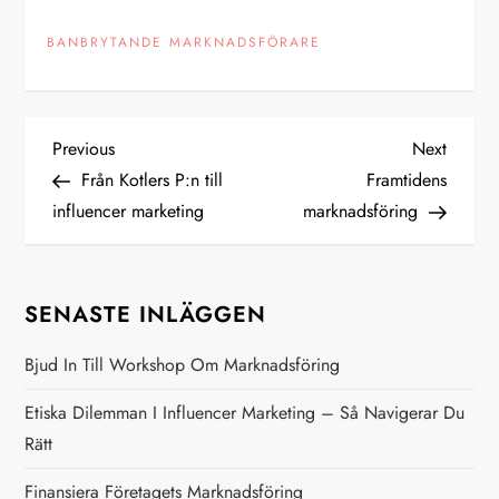
BANBRYTANDE MARKNADSFÖRARE
I
Previous
Next
Previous
Next
Post
Post
Från Kotlers P:n till
Framtidens
n
influencer marketing
marknadsföring
l
ä
SENASTE INLÄGGEN
g
Bjud In Till Workshop Om Marknadsföring
g
Etiska Dilemman I Influencer Marketing – Så Navigerar Du
Rätt
s
Finansiera Företagets Marknadsföring