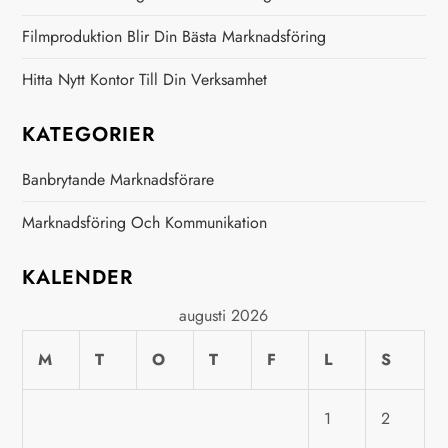
n
Filmproduktion Blir Din Bästa Marknadsföring
a
Hitta Nytt Kontor Till Din Verksamhet
v
KATEGORIER
i
Banbrytande Marknadsförare
g
Marknadsföring Och Kommunikation
e
KALENDER
r
augusti 2026
i
M
T
O
T
F
L
S
n
1
2
g