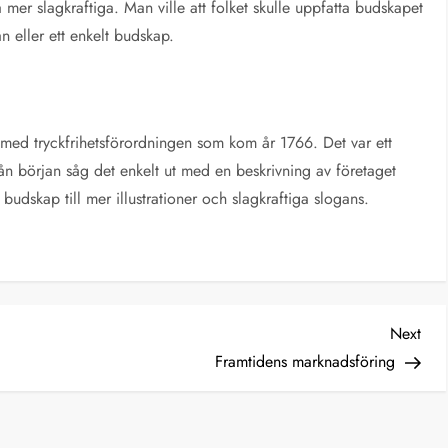
er slagkraftiga. Man ville att folket skulle uppfatta budskapet
n eller ett enkelt budskap.
 med tryckfrihetsförordningen som kom år 1766. Det var ett
ån början såg det enkelt ut med en beskrivning av företaget
udskap till mer illustrationer och slagkraftiga slogans.
Nex
Next
Post
Framtidens marknadsföring