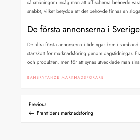
så småningom insåg man att affischerna behövde vara m
snabbt, vilket betydde att det behövde finnas en sloga
De första annonserna i Sverige
De allra första annonserna i tidningar kom i samband
startskott för marknadsföring genom dagstidningar. Fr
och produkten, men för att synas utvecklade man sina b
BANBRYTANDE MARKNADSFÖRARE
I
Previous
Previous
Post
Framtidens marknadsföring
n
l