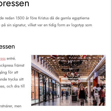
pressen
tade redan 1500 år före Kristus då de gamla egyptierna
 på sin signatur, vilket var en tidig form av logotyp som
essen
ress
entré.
yckpress främst
gång för att
de trycka sitt
s, och dra till
nstnärer, men